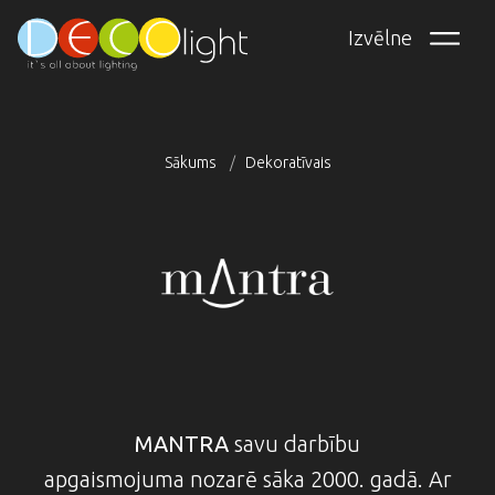
Pārlekt
Izvēlne
uz
galveno
saturu
Sākums
Dekoratīvais
Atpakaļceļš
MANTRA
savu darbību
apgaismojuma nozarē sāka 2000. gadā. Ar