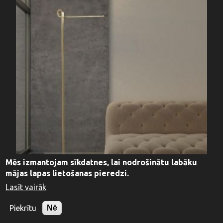
Mēs izmantojam sīkdatnes, lai nodrošinātu labāku
mājas lapas lietošanas pieredzi.
Lasīt vairāk
Piekrītu
Nē