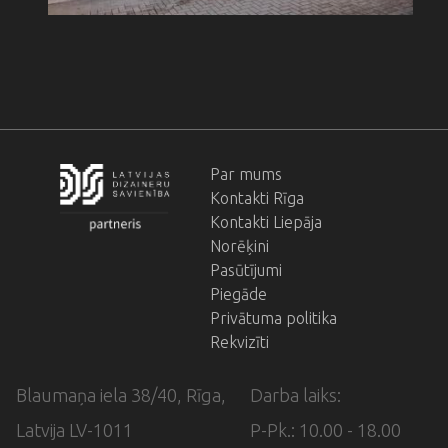
Par mums
Footer
Kontakti Rīga
menu
Kontakti Liepāja
Norēķini
Pasūtījumi
Piegāde
Privātuma politika
Rekvizīti
Blaumaņa iela 38/40, Rīga,
Darba laiks:
Latvija LV-1011
P-Pk.: 10.00 - 18.00