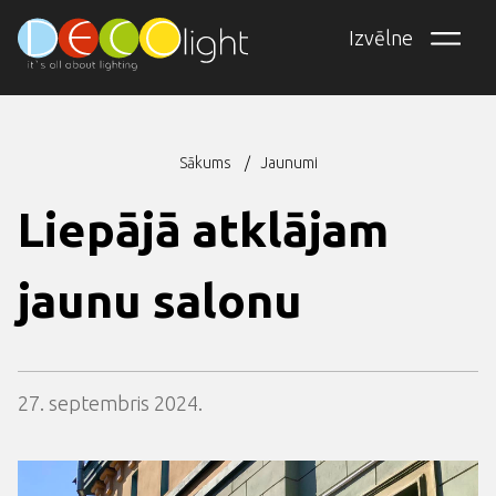
Pārlekt
Izvēlne
uz
galveno
saturu
Sākums
Jaunumi
Atpakaļceļš
Liepājā atklājam
jaunu salonu
27. septembris 2024.