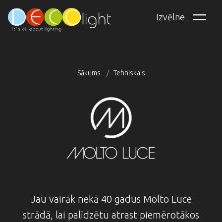
Pārlekt
Izvēlne
uz
galveno
saturu
Sākums
Tehniskais
Atpakaļceļš
Jau vairāk nekā 40 gadus Molto Luce
strādā, lai palīdzētu atrast piemērotākos