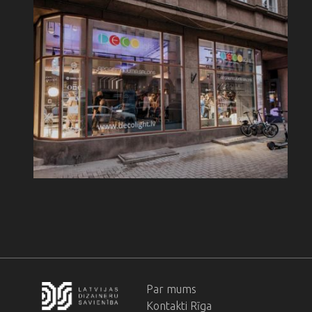
Par mums
Footer
Kontakti Rīga