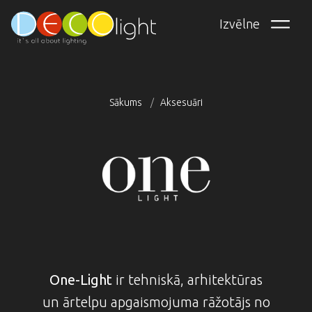
Pārlekt
Izvēlne
uz
galveno
saturu
Sākums
Aksesuāri
Atpakaļceļš
One-Light
ir tehniskā, arhitektūras
un ārtelpu apgaismojuma rāžotājs no