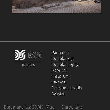
Par mums
Footer
Kontakti Rīga
menu
Kontakti Liepāja
Norēķini
Pasūtījumi
Piegāde
Privātuma politika
Rekvizīti
Blaumaņa iela 38/40, Rīga,
Darba laiks: